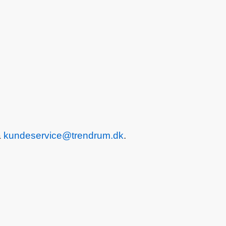
å
kundeservice@trendrum.dk
.