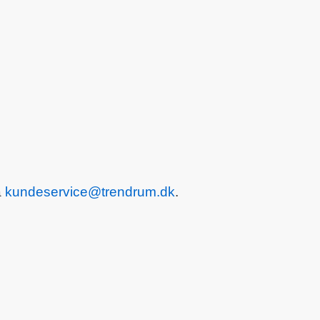
å
kundeservice@trendrum.dk
.