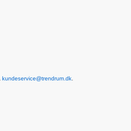
å
kundeservice@trendrum.dk
.