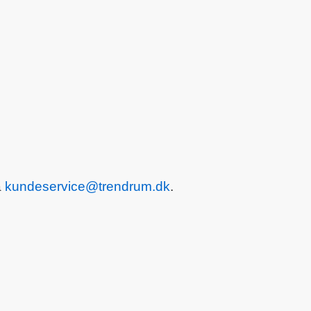
å
kundeservice@trendrum.dk
.